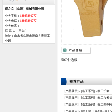
煜之立（临沂）机械有限公司
业务手机：
18865391777
业务电话：
18865391777
业务传真：
联 系 人：王先生
地址：山东省临沂市沂南县青驼工
业园
50C中边根
推荐产品
[
产品展示
] - [
临工系列
] -
临工护套
[
产品展示
] - [
临工系列
] -
临工加长
[
产品展示
] - [
临工系列
] -
临工969中
[
产品展示
] - [
成工/晋工系列
] -
成工5