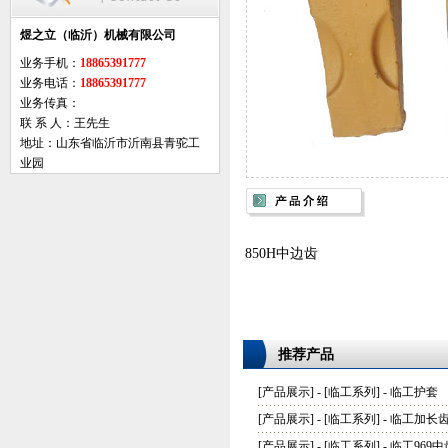
煜之立（临沂）机械有限公司
业务手机：
18865391777
业务电话：
18865391777
业务传真：
联 系 人：王先生
地址：山东省临沂市沂南县青驼工
业园
850H中边齿
推荐产品
[
产品展示
] - [
临工系列
] -
临工护套
[
产品展示
] - [
临工系列
] -
临工加长
[
产品展示
] - [
临工系列
] -
临工969中